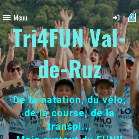
Menu
Tri4FUN Val-
de-Ruz
De la natation, du vélo,
de la course, de la
transpi...