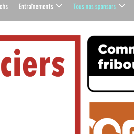
achs
Entraînements
Tous nos sponsors