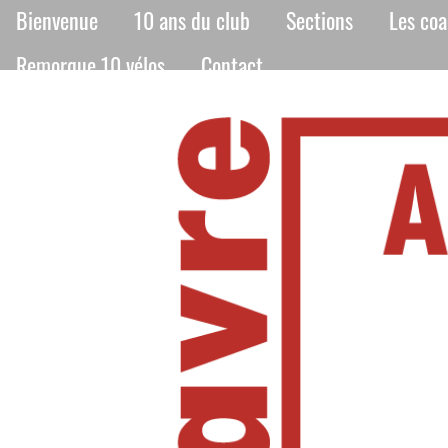
Bienvenue
10 ans du club
Sections
Les co
Remorque 10 vélos
Contact